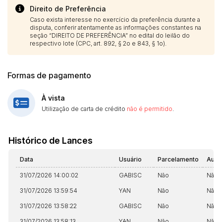
Histórico de Propostas
propostas
Direito de Preferência
Envie sua Proposta
Caso exista interesse no exercício da preferência durante a
(Art. 895, CPC)
Data
Usuário
Valor
disputa, conferir atentamente as informações constantes na
seção “DIREITO DE PREFERÊNCIA” no edital do leilão do
14/04/2025 18:43:11
TIAGOFELIPE
R$ 1,00
respectivo lote (CPC, art. 892, § 2o e 843, § 1o).
Clique aqui para fazer login
14/04/2025 18:43:11
TIAGOFELIPE
R$ 1,00
14/04/2025 18:43:11
TIAGOFELIPE
R$ 1,00
Formas de pagamento
À vista
Utilização de carta de crédito
não é permitido
.
Histórico de Lances
Data
Usuário
Parcelamento
Auto
31/07/2026 14:00:02
GABISC
Não
Não
31/07/2026 13:59:54
YAN
Não
Não
31/07/2026 13:58:22
GABISC
Não
Não
31/07/2026 13:58:13
YAN
Não
Não