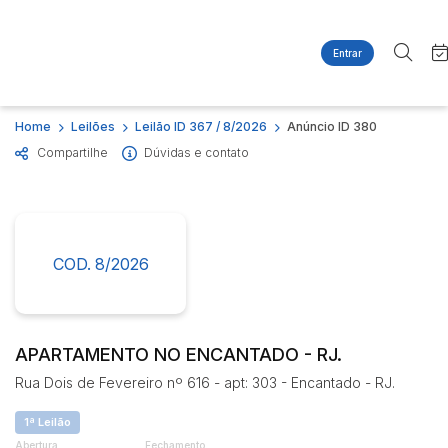
Entrar
Criar conta
Entrar
Site
Busca por palavra-chave
Home
Leilões
Leilão ID 367 / 8/2026
Anúncio ID 380
Agenda
Home
Compartilhe
Dúvidas e contato
Quem Somos
Quem Somos
Categoria
Subcategoria
Contato
Eventos
Fale Conosco
Busca por categoria
Estados
Cidade
COD. 8/2026
Imóveis
Apartamentos
Casas
Bairro
Comitente
Ponto Comercial
APARTAMENTO NO ENCANTADO - RJ.
Terreno
Rua Dois de Fevereiro nº 616 - apt: 303 - Encantado - RJ.
Judiciais
Extrajudiciais
Faixa de valor
1ª Leilão
R$
R$
até
Abertura
Fechamento