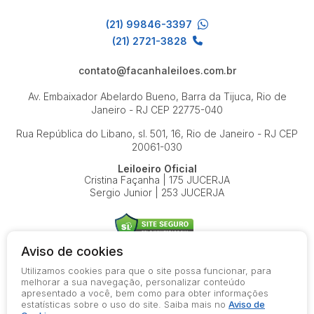
(21) 99846-3397
(21) 2721-3828
contato@facanhaleiloes.com.br
Av. Embaixador Abelardo Bueno, Barra da Tijuca, Rio de
Janeiro - RJ
CEP 22775-040
Rua República do Libano, sl. 501, 16, Rio de Janeiro - RJ
CEP
20061-030
Leiloeiro Oficial
Cristina Façanha | 175 JUCERJA
Sergio Junior | 253 JUCERJA
Aviso de cookies
Utilizamos cookies para que o site possa funcionar, para
© 2026-present - Todos os direitos reservados
melhorar a sua navegação, personalizar conteúdo
apresentado a você, bem como para obter informações
Política de Privacidade
estatísticas sobre o uso do site. Saiba mais no
Aviso de