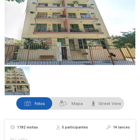
Fotos
Mapa
Street View
1.192
visitas
5
participantes
14
lances
1º Leilão