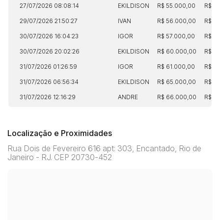
27/07/2026 08:08:14
EKILDISON
R$ 55.000,00
R$ 13
29/07/2026 21:50:27
IVAN
R$ 56.000,00
R$ 1
30/07/2026 16:04:23
IGOR
R$ 57.000,00
R$ 15
30/07/2026 20:02:26
EKILDISON
R$ 60.000,00
R$ 15
31/07/2026 01:26:59
IGOR
R$ 61.000,00
R$ 15
31/07/2026 06:56:34
EKILDISON
R$ 65.000,00
R$ 16
31/07/2026 12:16:29
ANDRE
R$ 66.000,00
R$ 16
Localização e Proximidades
Rua Dois de Fevereiro 616 apt: 303, Encantado, Rio de
Janeiro - RJ. CEP 20730-452