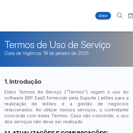
Entrar
Criar conta
Entrar
Site
Busca por palavra-chave
Agenda
Termos de Uso de Serviço
Home
Quem Somos
Quem Somos
Data de Vigência: 19 de janeiro de 2025
Categoria
Subcategoria
Contato
Eventos
Fale Conosco
Busca por categoria
Estados
Cidade
Imóveis
1. Introdução
Apartamentos
Estes Termos de Serviço (“Termos”) regem o uso do
Casas
Bairro
Comitente
software ERP SaaS fornecido pela Suporte Leilões para a
Ponto Comercial
realização de leilões e a gestão de negócios
relacionados. Ao utilizar nossos serviços, o contratante
Terreno
concorda com estes Termos. Caso não concorde, o uso
Judiciais
Extrajudiciais
dos serviços não deve ser realizado
Faixa de valor
R$
R$
até