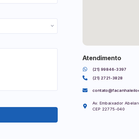
Atendimento
(21) 99846-3397
(21) 2721-3828
contato@facanhaleilo
Av. Embaixador Abelard
CEP 22775-040