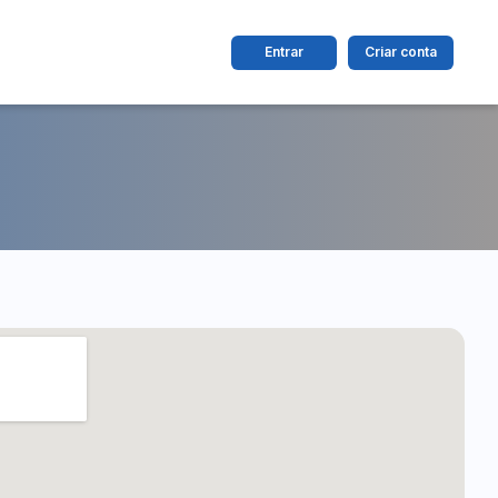
Entrar
Criar conta
dos
Cidade
 de valor
até
R$
Pesquisar