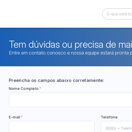
Busca por palavra-chave
Categoria
Tem dúvidas ou precisa de ma
Entre em contato conosco e nossa equipe estará pronta p
Bairro
Comitente
Preencha os campos abaixo corretamente:
Nome Completo
*
E-mail
Telefone
*