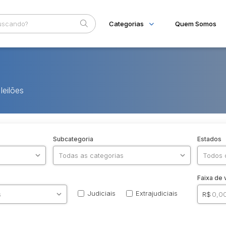
Categorias
Quem Somos
Imóveis
Home
Apartamentos
Eventos
Casas
leilões
Ponto Comercial
Fale Conosco
Terreno
Subcategoria
Estados
Faixa de 
Judiciais
Extrajudiciais
R$