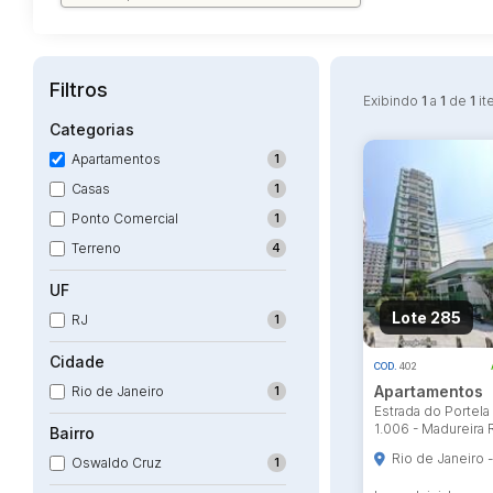
Filtros
Exibindo
1
a
1
de
1
it
Categorias
Apartamentos
1
Casas
1
Ponto Comercial
1
Terreno
4
UF
Lote 285
RJ
1
Cidade
COD.
402
Apartamentos
Rio de Janeiro
1
Estrada do Portela
1.006 - Madureira 
Bairro
Rio de Janeiro 
Oswaldo Cruz
1