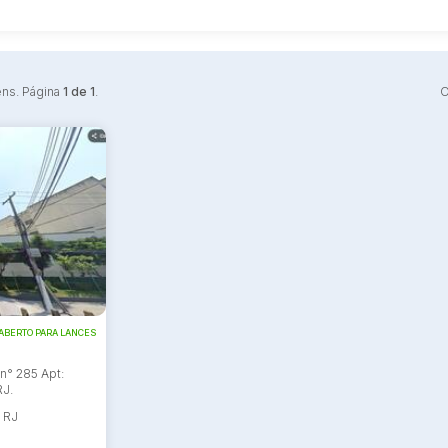
ens. Página
1 de 1
.
O
ABERTO PARA LANCES
 n° 285 Apt:
RJ.
- RJ