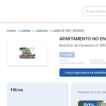
Home
Leilões
Judiciais
Leilão ID 367 / 8/2026
Busca por palavra-chave
Categoria
APARTAMENTO NO ENC
Rua Dois de Fevereiro nº 616 
Bairro
Comitente
1ª Leilão
Abertura
Fechamento
22/07/2026 14:00
28/07/2026
Faça login
para se habilita
Filtros
Exibindo
1
a
1
de
1
it
50%