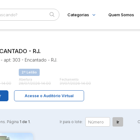
Categorias
Quem Somos
Imóveis
Home
Subcategoria
Esta
Apartamentos
Eventos
ANTADO - RJ.
Casas
Ponto Comercial
Fale Conosco
- apt: 303 - Encantado - RJ.
Terreno
Faixa
2ª Leilão
Judiciais
Extrajudiciais
R$
Abertura
Fechamento
 14:00
28/07/2026 14:00
31/07/2026 14:00
r
Acesse o Auditório Virtual
ens. Página
1 de 1
.
Ir para o lote:
O
Ir