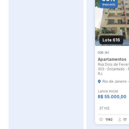
desconto
Habilite-se para efetu
Lote 616
COD.
383
Apartamentos
Rua Dois de Fevere
303 - Encantado - 
RJ.
Rio de Janeiro 
Lance Inicial
R$ 55.000,00
37 m2.
1192
17