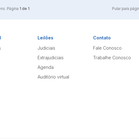
ens. Página
1 de 1
.
Pular para pági
l
Leilões
Contato
s
Judiciais
Fale Conosco
Extrajudiciais
Trabalhe Conosco
Agenda
Auditório virtual