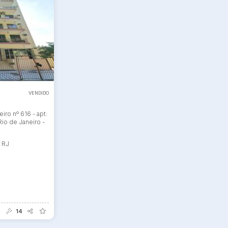
ar lances ou propostas
VENDIDO
iro nº 616 - apt:
Rio de Janeiro -
- RJ
14