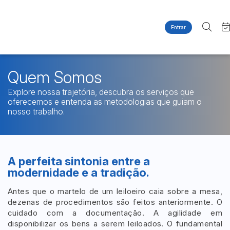
Entrar
Criar conta
Entrar
Site
Busca por palavra-chave
Agenda
Quem Somos
Home
Quem Somos
Quem Somos
Explore nossa trajetória, descubra os serviços que
Categoria
Subcategoria
Contato
oferecemos e entenda as metodologias que guiam o
Eventos
nosso trabalho.
Fale Conosco
Busca por categoria
Estados
Cidade
Imóveis
Apartamentos
A perfeita sintonia entre a
Casas
Bairro
Comitente
modernidade e a tradição.
Ponto Comercial
Antes que o martelo de um leiloeiro caia sobre a mesa,
Terreno
Judiciais
Extrajudiciais
dezenas de procedimentos são feitos anteriormente. O
Faixa de valor
cuidado com a documentação. A agilidade em
disponibilizar os bens a serem leiloados. O fundamental
R$
R$
até