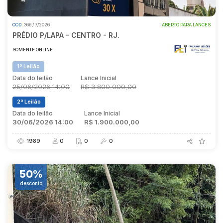
COD.
366 / 7/2026
ABERTO PARA LANCES
Pesquisar
PRÉDIO P/LAPA - CENTRO - RJ.
SOMENTE ONLINE
1º Leilão
Data do leilão
Lance Inicial
25/06/2026 14:00
R$ 3.800.000,00
2º Leilão
Data do leilão
Lance Inicial
30/06/2026 14:00
R$ 1.900.000,00
1989
0
0
0
50%
desconto