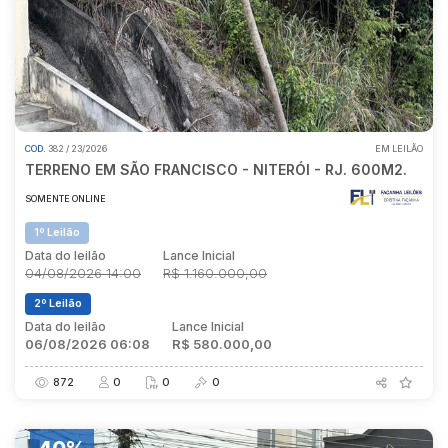
COD.
382 / 23/2026
EM LEILÃO
TERRENO EM SÃO FRANCISCO - NITERÓI - RJ. 600M2.
SOMENTE ONLINE
1º Leilão
Data do leilão
Lance Inicial
04/08/2026 14:00
R$ 1.160.000,00
2º Leilão
Data do leilão
Lance Inicial
06/08/2026 06:08
R$ 580.000,00
872
0
0
0