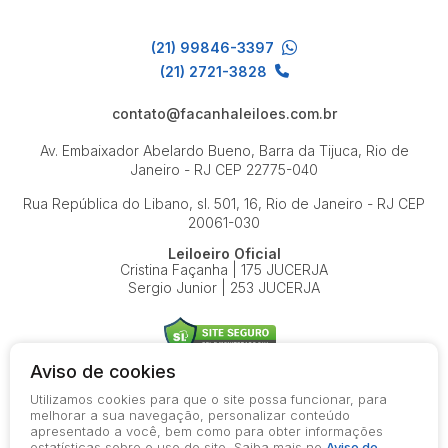
(21) 99846-3397
(21) 2721-3828
contato@facanhaleiloes.com.br
Av. Embaixador Abelardo Bueno, Barra da Tijuca, Rio de
Janeiro - RJ
CEP 22775-040
Rua República do Libano, sl. 501, 16, Rio de Janeiro - RJ
CEP
20061-030
Leiloeiro Oficial
Cristina Façanha | 175 JUCERJA
Sergio Junior | 253 JUCERJA
Aviso de cookies
Utilizamos cookies para que o site possa funcionar, para
© 2026-present - Todos os direitos reservados
melhorar a sua navegação, personalizar conteúdo
apresentado a você, bem como para obter informações
Política de Privacidade
estatísticas sobre o uso do site. Saiba mais no
Aviso de