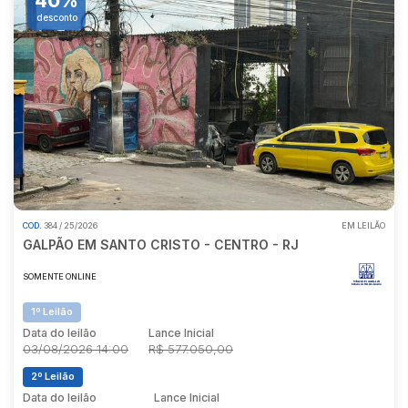
40%
desconto
COD.
384 / 25/2026
EM LEILÃO
GALPÃO EM SANTO CRISTO - CENTRO - RJ
SOMENTE ONLINE
1º Leilão
Data do leilão
Lance Inicial
03/08/2026 14:00
R$ 577.050,00
2º Leilão
Data do leilão
Lance Inicial