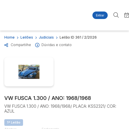
Entrar
Criar conta
Entrar
Site
Busca por palavra-chave
Home
Leilões
Judiciais
Leilão ID 361 / 2/2026
Agenda
Home
Compartilhe
Dúvidas e contato
Quem Somos
Quem Somos
Categoria
Subcategoria
Contato
Eventos
Fale Conosco
Busca por categoria
Estados
Cidade
Imóveis
Apartamentos
Casas
Bairro
Comitente
VW FUSCA 1.300 / ANO: 1968/1968
Ponto Comercial
VW FUSCA 1.300 / ANO: 1968/1968/ PLACA: KSS2321/ COR:
Terreno
AZUL
Judiciais
Extrajudiciais
Faixa de valor
1ª Leilão
R$
R$
até