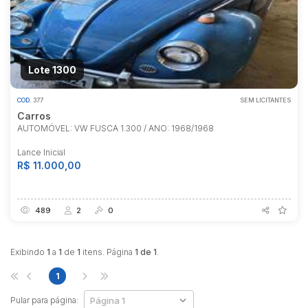
Lote 1300
COD.
377
SEM LICITANTES
Carros
AUTOMÓVEL: VW FUSCA 1.300 / ANO: 1968/1968
Lance Inicial
R$ 11.000,00
489
2
0
Habilite-se para efetuar lances ou
propostas
Exibindo
1
a
1
de
1
itens. Página
1 de 1
.
1
Pular para página: