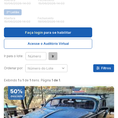
Abertura
Fechamento
10/06/2026 14:00
15/06/2026 14:03
2ª Leilão
Pesquisar
Abertura
Fechamento
15/06/2026 14:03
18/06/2026 14:03
Faça login
para se habilitar
Acesse o Auditório Virtual
Ir para o lote:
Ir
Ordenar por:
Filtros
Exibindo
1
a
1
de
1
itens. Página
1 de 1
.
50%
desconto