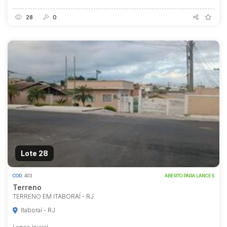
28
0
Lote 28
COD.
403
ABERTO PARA LANCES
Terreno
TERRENO EM ITABORAÍ - RJ.
Itaboraí - RJ