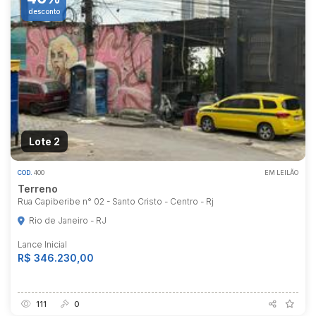
desconto
Lote 2
COD.
400
EM LEILÃO
Terreno
Rua Capiberibe n° 02 - Santo Cristo - Centro - Rj
Rio de Janeiro - RJ
Lance Inicial
R$ 346.230,00
111
0