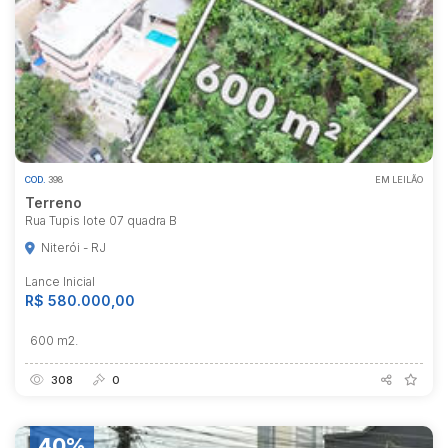
COD.
398
EM LEILÃO
Terreno
Rua Tupis lote 07 quadra B
Niterói - RJ
Lance Inicial
R$ 580.000,00
600 m2.
308
0
40%