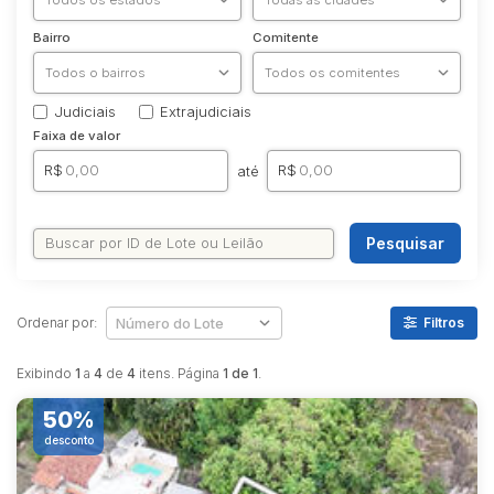
Bairro
Comitente
Judiciais
Extrajudiciais
Faixa de valor
R$
R$
até
Pesquisar
Ordenar por:
Filtros
Exibindo
1
a
4
de
4
itens. Página
1 de 1
.
50%
desconto