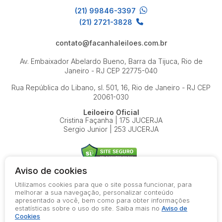
(21) 99846-3397
(21) 2721-3828
contato@facanhaleiloes.com.br
Av. Embaixador Abelardo Bueno, Barra da Tijuca, Rio de
Janeiro - RJ
CEP 22775-040
Rua República do Libano, sl. 501, 16, Rio de Janeiro - RJ
CEP
20061-030
Leiloeiro Oficial
Cristina Façanha | 175 JUCERJA
Sergio Junior | 253 JUCERJA
Aviso de cookies
Utilizamos cookies para que o site possa funcionar, para
© 2026-present - Todos os direitos reservados
melhorar a sua navegação, personalizar conteúdo
apresentado a você, bem como para obter informações
Política de Privacidade
estatísticas sobre o uso do site. Saiba mais no
Aviso de
Aviso de Cookies
Cookies