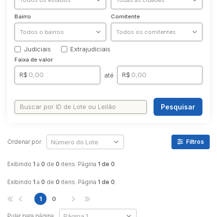
Bairro
Comitente
Judiciais
Extrajudiciais
Faixa de valor
R$
R$
até
Pesquisar
Ordenar por:
Filtros
Exibindo
1
a
0
de
0
itens. Página
1 de 0
.
Exibindo
1
a
0
de
0
itens. Página
1 de 0
.
1
0
Pular para página: