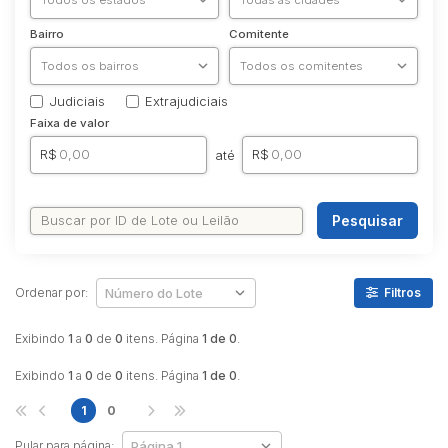
Bairro
Comitente
Judiciais
Extrajudiciais
Faixa de valor
R$
R$
até
Pesquisar
Ordenar por:
Filtros
Exibindo
1
a
0
de
0
itens. Página
1 de 0
.
Exibindo
1
a
0
de
0
itens. Página
1 de 0
.
1
0
Pular para página: