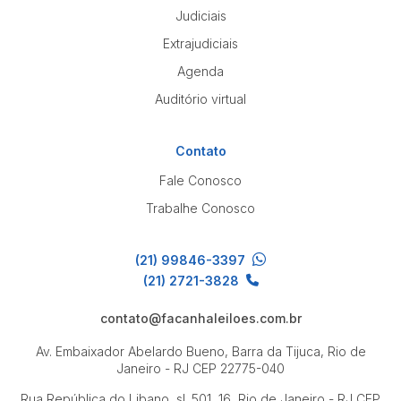
Judiciais
Extrajudiciais
Agenda
Auditório virtual
Contato
Fale Conosco
Trabalhe Conosco
(21) 99846-3397
(21) 2721-3828
contato@facanhaleiloes.com.br
Av. Embaixador Abelardo Bueno, Barra da Tijuca, Rio de
Janeiro - RJ
CEP 22775-040
Rua República do Libano, sl. 501, 16, Rio de Janeiro - RJ
CEP