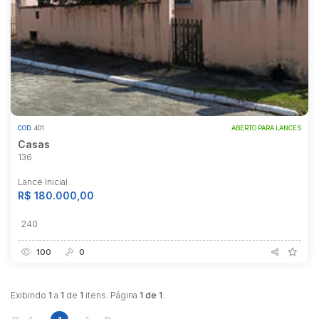
COD.
401
ABERTO PARA LANCES
Casas
136
Lance Inicial
R$ 180.000,00
240
100
0
Exibindo
1
a
1
de
1
itens. Página
1 de 1
.