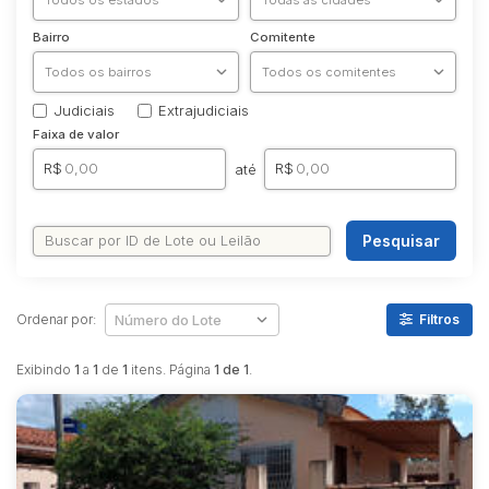
Bairro
Comitente
Judiciais
Extrajudiciais
Faixa de valor
R$
R$
até
Pesquisar
Ordenar por:
Filtros
Exibindo
1
a
1
de
1
itens. Página
1 de 1
.