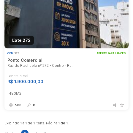
Lote 272
COD.
382
ABERTO PARA LANCES
Ponto Comercial
Rua do Riachuelo nº 272 - Centro - RJ.
Lance Inicial
R$ 1.900.000,00
480M2.
588
0
Exibindo
1
a
1
de
1
itens. Página
1 de 1
.