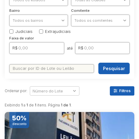
Bairro
Comitente
Judiciais
Extrajudiciais
Faixa de valor
R$
R$
até
Pesquisar
Ordenar por:
Filtros
Exibindo
1
a
1
de
1
itens. Página
1 de 1
.
50%
desconto