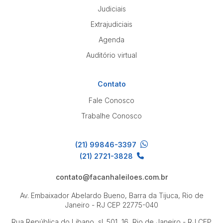
Judiciais
Extrajudiciais
Agenda
Auditório virtual
Contato
Fale Conosco
Trabalhe Conosco
(21) 99846-3397
(21) 2721-3828
contato@facanhaleiloes.com.br
Av. Embaixador Abelardo Bueno, Barra da Tijuca, Rio de
Janeiro - RJ
CEP 22775-040
Rua República do Libano, sl. 501, 16, Rio de Janeiro - RJ
CEP