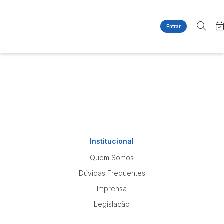
Entrar
Criar conta
Entrar
Site
Busca por palavra-chave
Agenda
Home
Quem Somos
Quem Somos
Categoria
Subcategoria
Contato
Eventos
Fale Conosco
Busca por categoria
Estados
Cidade
Imóveis
Institucional
Apartamentos
Quem Somos
Casas
Bairro
Comitente
Dúvidas Frequentes
Ponto Comercial
Terreno
Imprensa
Judiciais
Extrajudiciais
Legislação
Faixa de valor
R$
R$
até