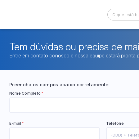
Busca por palavra-chave
Categoria
Tem dúvidas ou precisa de ma
Entre em contato conosco e nossa equipe estará pronta p
Bairro
Comitente
Preencha os campos abaixo corretamente:
Nome Completo
*
E-mail
Telefone
*