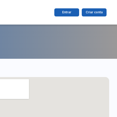
Entrar
Criar conta
dos
Cidade
 de valor
até
R$
Pesquisar