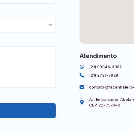
Atendimento
(21) 99846-3397
(21) 2721-3828
contato@facanhaleilo
Av. Embaixador Abelard
CEP 22775-040