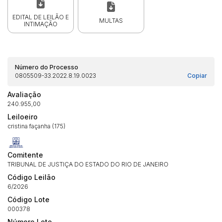
EDITAL DE LEILÃO E
MULTAS
INTIMAÇÃO
Número do Processo
0805509-33.2022.8.19.0023
Copiar
Avaliação
Habilite-se para efetuar lances ou
240.955,00
Histórico de Propostas
propostas
Envie sua Proposta
Leiloeiro
(Art. 895, CPC)
cristina façanha (175)
Data
Usuário
Valor
14/04/2025 18:43:11
TIAGOFELIPE
R$ 1,00
Comitente
Clique aqui para fazer login
14/04/2025 18:43:11
TIAGOFELIPE
R$ 1,00
TRIBUNAL DE JUSTIÇA DO ESTADO DO RIO DE JANEIRO
14/04/2025 18:43:11
TIAGOFELIPE
R$ 1,00
Código Leilão
6/2026
Código Lote
000378
Número Lote