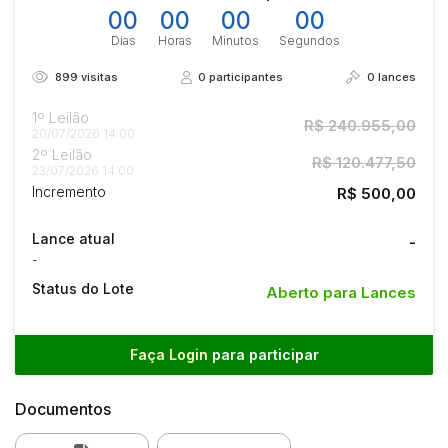
00
00
00
00
Dias
Horas
Minutos
Segundos
899
visitas
0
participantes
0
lances
1º Leilão
R$ 240.955,00
20/07/2026 14:00
2º Leilão
R$ 120.477,50
23/07/2026 14:00
Incremento
R$ 500,00
Lance atual
-
-
Status do Lote
Aberto para Lances
Faça Login
para participar
Documentos