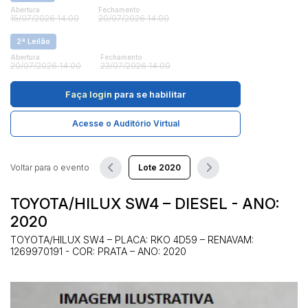
Abertura
Fechamento
15/07/2026 14:00
20/07/2026 14:00
Pesquisar
2ª Leilão
Abertura
Fechamento
20/07/2026 14:00
23/07/2026 14:00
Faça login
para se habilitar
Acesse o Auditório Virtual
Voltar para o evento
TOYOTA/HILUX SW4 – DIESEL - ANO:
2020
TOYOTA/HILUX SW4 – PLACA: RKO 4D59 – RENAVAM:
1269970191 - COR: PRATA – ANO: 2020