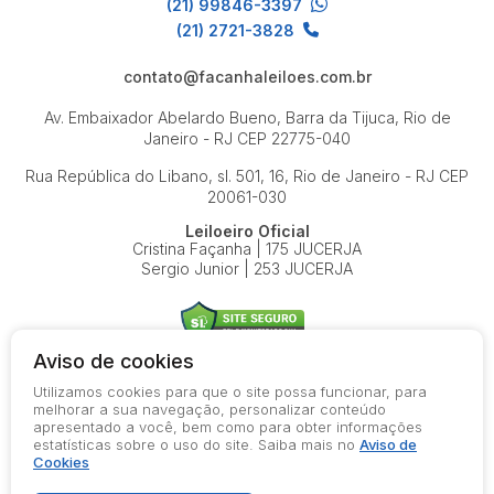
(21) 99846-3397
(21) 2721-3828
contato@facanhaleiloes.com.br
Av. Embaixador Abelardo Bueno, Barra da Tijuca, Rio de
Janeiro - RJ
CEP 22775-040
Rua República do Libano, sl. 501, 16, Rio de Janeiro - RJ
CEP
20061-030
Leiloeiro Oficial
Cristina Façanha | 175 JUCERJA
Sergio Junior | 253 JUCERJA
Aviso de cookies
Utilizamos cookies para que o site possa funcionar, para
© 2026-present - Todos os direitos reservados
melhorar a sua navegação, personalizar conteúdo
apresentado a você, bem como para obter informações
Política de Privacidade
estatísticas sobre o uso do site. Saiba mais no
Aviso de
Aviso de Cookies
Cookies
Termos de Uso