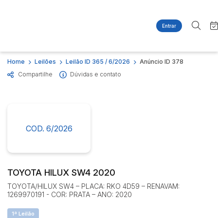
Entrar
Criar conta
Entrar
Site
Busca por palavra-chave
Home
Leilões
Leilão ID 365 / 6/2026
Anúncio ID 378
Agenda
Home
Compartilhe
Dúvidas e contato
Quem Somos
Quem Somos
Categoria
Subcategoria
Contato
Eventos
Fale Conosco
Busca por categoria
Estados
Cidade
COD. 6/2026
Imóveis
Apartamentos
Casas
Bairro
Comitente
Ponto Comercial
TOYOTA HILUX SW4 2020
Terreno
TOYOTA/HILUX SW4 – PLACA: RKO 4D59 – RENAVAM:
Judiciais
Extrajudiciais
1269970191 - COR: PRATA – ANO: 2020
Faixa de valor
1ª Leilão
R$
R$
até