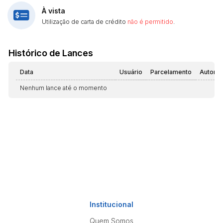
À vista
Utilização de carta de crédito
não é permitido
.
Histórico de Lances
Data
Usuário
Parcelamento
Automá
Nenhum lance até o momento
Institucional
Quem Somos