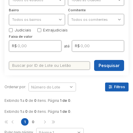
Bairro
Comitente
Judiciais
Extrajudiciais
Faixa de valor
R$
R$
até
Pesquisar
Ordenar por:
Filtros
Exibindo
1
a
0
de
0
itens. Página
1 de 0
.
Exibindo
1
a
0
de
0
itens. Página
1 de 0
.
1
0
Pular para página: