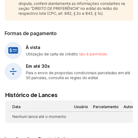
disputa, conferir atentamente as informações constantes na
seção “DIREITO DE PREFERÊNCIA” no edital do leilão do
respectivo lote (CPC, art. 892, § 2o e 843, § 1o).
Formas de pagamento
À vista
Utilização de carta de crédito
não é permitido
.
Em até 30x
Para o envio de propostas condicionais parceladas em até
30 parcelas, consulte as regras do edital.
Histórico de Lances
Data
Usuário
Parcelamento
Automá
Nenhum lance até o momento