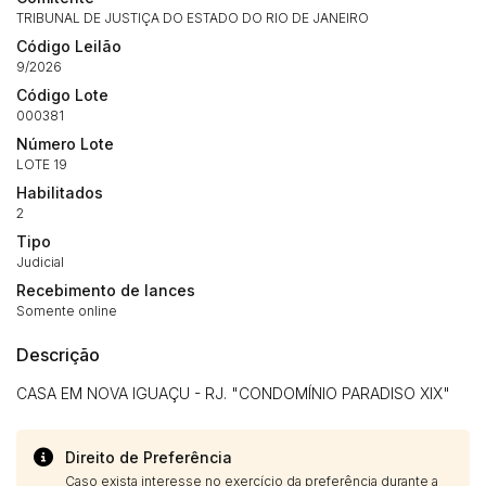
14/04/2025 18:43:11
TIAGOFELIPE
R$ 1,00
TRIBUNAL DE JUSTIÇA DO ESTADO DO RIO DE JANEIRO
Clique aqui para fazer login
14/04/2025 18:43:11
TIAGOFELIPE
R$ 1,00
Código Leilão
9/2026
14/04/2025 18:43:11
TIAGOFELIPE
R$ 1,00
Código Lote
000381
Número Lote
LOTE 19
Habilitados
2
Tipo
Judicial
Recebimento de lances
Somente online
Descrição
CASA EM NOVA IGUAÇU - RJ. "CONDOMÍNIO PARADISO XIX"
Direito de Preferência
Caso exista interesse no exercício da preferência durante a