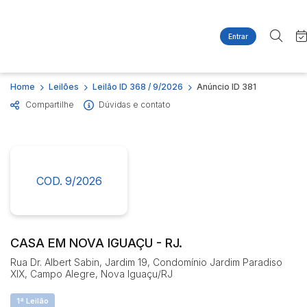
Entrar
Criar conta
Entrar
Site
Busca por palavra-chave
Home
Leilões
Leilão ID 368 / 9/2026
Anúncio ID 381
Agenda
Home
Compartilhe
Dúvidas e contato
Quem Somos
Quem Somos
Categoria
Subcategoria
Contato
Eventos
Fale Conosco
Busca por categoria
Estados
Cidade
COD. 9/2026
Imóveis
Apartamentos
Casas
Bairro
Comitente
Ponto Comercial
CASA EM NOVA IGUAÇU - RJ.
Terreno
Rua Dr. Albert Sabin, Jardim 19, Condomínio Jardim Paradiso
Judiciais
Extrajudiciais
XIX, Campo Alegre, Nova Iguaçu/RJ
Faixa de valor
1ª Leilão
R$
R$
até