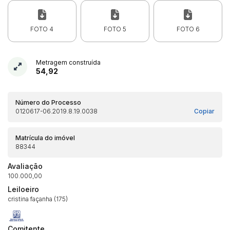
FOTO 4
FOTO 5
FOTO 6
Metragem construída
54,92
Número do Processo
0120617-06.2019.8.19.0038
Copiar
Matrícula do imóvel
88344
Avaliação
100.000,00
Habilite-se para efetuar lances ou
Leiloeiro
Histórico de Propostas
propostas
cristina façanha (175)
Envie sua Proposta
(Art. 895, CPC)
Data
Usuário
Valor
Comitente