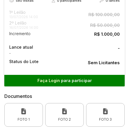
580
visitas
0
participantes
0
lances
1º Leilão
R$ 100.000,00
13/07/2026 14:00
2º Leilão
R$ 50.000,00
16/07/2026 14:00
Incremento
R$ 1.000,00
Lance atual
-
-
Status do Lote
Sem Licitantes
Faça Login
para participar
Documentos
FOTO 1
FOTO 2
FOTO 3