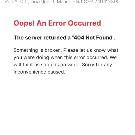
Rua A 300, Inoã (Inoã), Maricá - RJ. CEP 24942-395