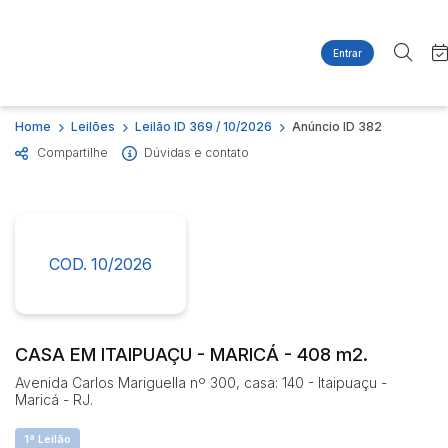
Entrar
Criar conta
Entrar
Site
Busca por palavra-chave
Home
Leilões
Leilão ID 369 / 10/2026
Anúncio ID 382
Agenda
Home
Compartilhe
Dúvidas e contato
Quem Somos
Quem Somos
Categoria
Subcategoria
Contato
Eventos
Fale Conosco
Busca por categoria
Estados
Cidade
COD. 10/2026
Imóveis
Apartamentos
Casas
Bairro
Comitente
Ponto Comercial
CASA EM ITAIPUAÇU - MARICÁ - 408 m2.
Terreno
Avenida Carlos Mariguella nº 300, casa: 140 - Itaipuaçu -
Judiciais
Extrajudiciais
Maricá - RJ.
Faixa de valor
1ª Leilão
R$
R$
até