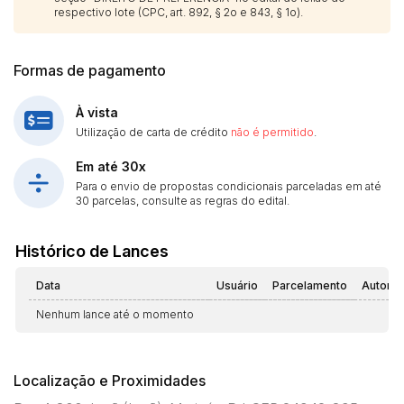
respectivo lote (CPC, art. 892, § 2o e 843, § 1o).
Formas de pagamento
À vista
Utilização de carta de crédito
não é permitido
.
Em até 30x
Para o envio de propostas condicionais parceladas em até
30 parcelas, consulte as regras do edital.
Histórico de Lances
Data
Usuário
Parcelamento
Automá
Nenhum lance até o momento
Localização e Proximidades