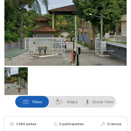
Fotos
Mapa
Street View
1.083
visitas
0
participantes
0
lances