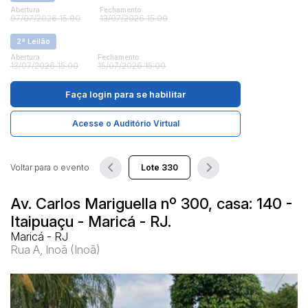
Abertura
Fechamento
07/07/2026 15:00
13/07/2026 15:00
Pesquisar
2ª Leilão
Abertura
Fechamento
13/07/2026 15:00
15/07/2026 15:00
Faça login
para se habilitar
Acesse o Auditório Virtual
Voltar para o evento
Av. Carlos Mariguella nº 300, casa: 140 -
Itaipuaçu - Maricá - RJ.
Maricá - RJ
Rua A, Inoã (Inoã)