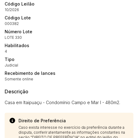
Código Leilão
10/2026
Código Lote
Habilite-se para efetuar lances ou
Histórico de Propostas
propostas
000382
Envie sua Proposta
Número Lote
(Art. 895, CPC)
Data
Usuário
Valor
LOTE 330
Habilitados
14/04/2025 18:43:11
TIAGOFELIPE
R$ 1,00
4
Clique aqui para fazer login
14/04/2025 18:43:11
TIAGOFELIPE
R$ 1,00
Tipo
14/04/2025 18:43:11
TIAGOFELIPE
R$ 1,00
Judicial
Recebimento de lances
Somente online
Descrição
Casa em Itaipuaçu - Condomínio Campo e Mar I - 480m2.
Direito de Preferência
Caso exista interesse no exercício da preferência durante a
disputa, conferir atentamente as informações constantes na
seção “DIREITO DE PREFERÊNCIA” no edital do leilão do