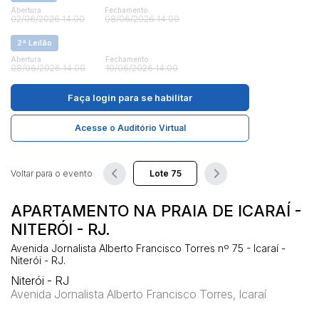
Abertura
Fechamento
02/06/2026 14:00
08/06/2026 14:00
Pesquisar
2ª Leilão
Abertura
Fechamento
08/06/2026 14:00
10/06/2026 14:00
Faça login
para se habilitar
Acesse o Auditório Virtual
Voltar para o evento
APARTAMENTO NA PRAIA DE ICARAÍ -
NITERÓI - RJ.
Avenida Jornalista Alberto Francisco Torres nº 75 - Icaraí -
Niterói - RJ.
Niterói - RJ
Avenida Jornalista Alberto Francisco Torres, Icaraí