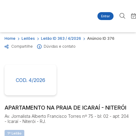
Entrar
Criar conta
Entrar
Site
Busca por palavra-chave
Home
Leilões
Leilão ID 363 / 4/2026
Anúncio ID 376
Agenda
Home
Compartilhe
Dúvidas e contato
Quem Somos
Quem Somos
Categoria
Subcategoria
Contato
Eventos
Fale Conosco
Busca por categoria
Estados
Cidade
COD. 4/2026
Imóveis
Apartamentos
Casas
Bairro
Comitente
Ponto Comercial
APARTAMENTO NA PRAIA DE ICARAÍ - NITERÓI
Terreno
Av. Jornalista Alberto Francisco Torres nº 75 - bl: 02 - apt: 204
Judiciais
Extrajudiciais
- Icaraí - Niterói - RJ.
Faixa de valor
1ª Leilão
R$
R$
até