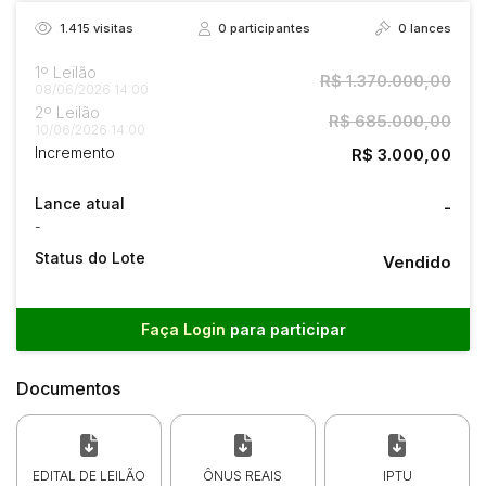
1.415
visitas
0
participantes
0
lances
1º Leilão
R$ 1.370.000,00
08/06/2026 14:00
2º Leilão
R$ 685.000,00
10/06/2026 14:00
Incremento
R$ 3.000,00
Lance atual
-
-
Status do Lote
Vendido
Faça Login
para participar
CONDOMÍNIO:
portaria
com
funcionários
Documentos
apartamentos
divididos
em
02
blocos
ca
apartamentos por anda
EDITAL DE LEILÃO
ÔNUS REAIS
IPTU