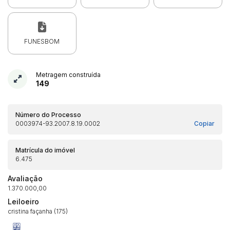
FUNESBOM
Metragem construída
149
Número do Processo
0003974-93.2007.8.19.0002
Copiar
Matrícula do imóvel
6.475
Habilite-se para efetuar lances ou
Avaliação
Histórico de Propostas
propostas
Envie sua Proposta
1.370.000,00
(Art. 895, CPC)
Leiloeiro
Data
Usuário
Valor
cristina façanha (175)
14/04/2025 18:43:11
TIAGOFELIPE
R$ 1,00
Clique aqui para fazer login