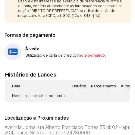
Caso exista interesse no exercício da preferência durante a
disputa, conferir atentamente as informações constantes na
seção “DIREITO DE PREFERÊNCIA” no edital do leilão do
respectivo lote (CPC, art. 892, § 2o e 843, § 1o).
Formas de pagamento
À vista
Utilização de carta de crédito
não é permitido
.
Histórico de Lances
Data
Usuário
Parcelamento
Automá
Nenhum lance até o momento
Localização e Proximidades
Avenida Jornalista Alberto Francisco Torres 75 bl: 02 - apt:
204, Icaraí, Niterói - RJ. CEP 24230000