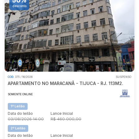
50%
desconto
COD.
375 / 16/2026
SUSPENSO
APARTAMENTO NO MARACANÃ - TIJUCA - RJ. 113M2.
SOMENTE ONLINE
1º Leilão
Data do leilão
Lance Inicial
03/08/2026 14:00
R$ 460.000,00
2º Leilão
Data do leilão
Lance Inicial