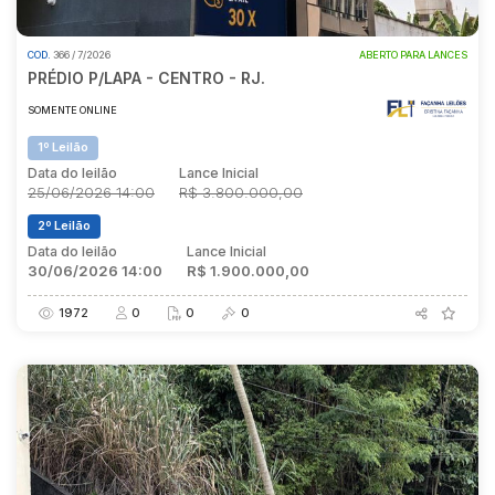
COD.
366 / 7/2026
ABERTO PARA LANCES
Pesquisar
PRÉDIO P/LAPA - CENTRO - RJ.
SOMENTE ONLINE
1º Leilão
Data do leilão
Lance Inicial
25/06/2026 14:00
R$ 3.800.000,00
2º Leilão
Data do leilão
Lance Inicial
30/06/2026 14:00
R$ 1.900.000,00
1972
0
0
0