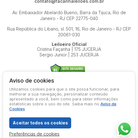
contato@facanhaleiloes.com.br
Av. Embaixador Abelardo Bueno, Barra da Tijuca, Rio de
Janeiro - RJ
CEP 22775-040
Rua República do Libano, sl. 501, 16, Rio de Janeiro - RJ
CEP
20061-030
Leiloeiro Oficial
Cristina Façanha | 175 JUCERJA
Sergio Junior | 253 JUCERJA
Aviso de cookies
Utilizamos cookies para que o site possa funcionar, para
© 2026-present - Todos os direitos reservados
melhorar a sua navegação, personalizar conteúdo
apresentado a você, bem como para obter informações
Política de Privacidade
estatísticas sobre o uso do site. Saiba mais no
Aviso de
Aviso de Cookies
Cookies
Termos de Uso
Aceitar todos os cookies
Preferências de cookies