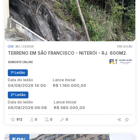
COD.
382 / 23/2026
EM LEILÃO
TERRENO EM SÃO FRANCISCO - NITERÓI - RJ. 600M2.
SOMENTE ONLINE
1º Leilão
Data do leilão
Lance Inicial
04/08/2026 14:00
R$ 1.160.000,00
2º Leilão
Data do leilão
Lance Inicial
06/08/2026 06:08
R$ 580.000,00
812
0
0
0