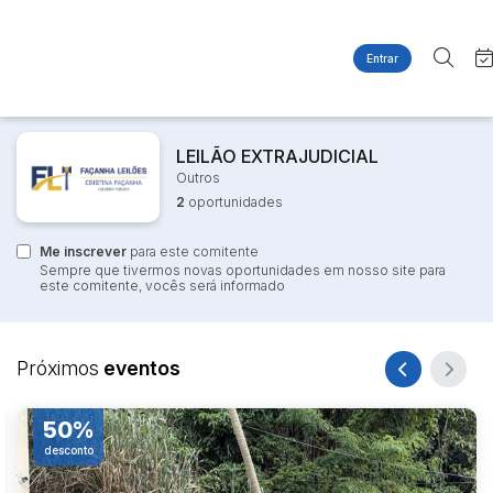
Entrar
Criar conta
Entrar
Site
Busca por palavra-chave
Agenda
LEILÃO EXTRAJUDICIAL
Home
Outros
Quem Somos
Quem Somos
2
oportunidades
Categoria
Subcategoria
Contato
Eventos
Fale Conosco
Me inscrever
para este comitente
Busca por categoria
Sempre que tivermos novas oportunidades em nosso site para
Estados
Cidade
este comitente, vocês será informado
Imóveis
Apartamentos
Casas
Bairro
Comitente
Próximos
eventos
Ponto Comercial
Terreno
%
50%
Judiciais
Extrajudiciais
desconto
Faixa de valor
R$
R$
até