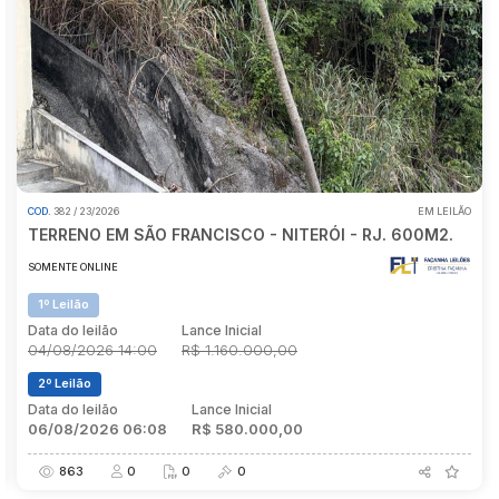
Pesquisar
2026
ABERTO PARA LANCES
COD.
382 / 23/202
P/LAPA - CENTRO - RJ.
TERRENO E
LINE
SOMENTE ONLIN
1º Leilão
ilão
Lance Inicial
Data do leilã
26 14:00
R$ 3.800.000,00
04/08/2026
2º Leilão
ilão
Lance Inicial
Data do leilã
026 14:00
R$ 1.900.000,00
06/08/202
0
0
0
863