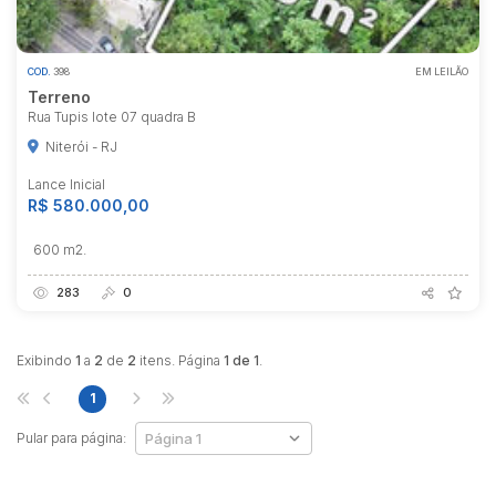
COD.
398
EM LEILÃO
Terreno
Rua Tupis lote 07 quadra B
Niterói - RJ
Lance Inicial
R$ 580.000,00
600 m2.
283
0
Exibindo
1
a
2
de
2
itens. Página
1 de 1
.
1
Pular para página: