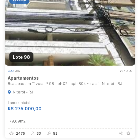
Lote 98
COD.
378
VENDIDO
Apartamentos
Rua Joaquim Távora nº 98 - bl: 02 - apt: 804 - Icaraí - Niterói - RJ.
Niterói - RJ
Lance Inicial
R$ 275.000,00
Habilite-se para efetuar lances ou
79,69m2
propostas
2475
33
52