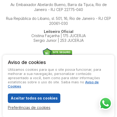
Av. Embaixador Abelardo Bueno, Barra da Tijuca, Rio de
Janeiro - RJ
CEP 22775-040
Rua República do Libano, sl. 501, 16, Rio de Janeiro - RJ
CEP
20061-030
Leiloeiro Oficial
Cristina Façanha | 175 JUCERJA
Sergio Junior | 253 JUCERJA
Aviso de cookies
Utilizamos cookies para que o site possa funcionar, para
© 2026-present - Todos os direitos reservados
melhorar a sua navegação, personalizar conteúdo
apresentado a você, bem como para obter informações
Política de Privacidade
estatísticas sobre o uso do site. Saiba mais no
Aviso de
Aviso de Cookies
Cookies
Termos de Uso
Aceitar todos os cookies
Preferências de cookies