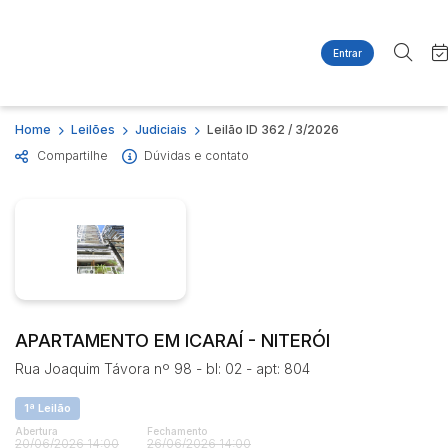
Entrar
Criar conta
Entrar
Site
Busca por palavra-chave
Home
Leilões
Judiciais
Leilão ID 362 / 3/2026
Agenda
Home
Compartilhe
Dúvidas e contato
Quem Somos
Quem Somos
Categoria
Subcategoria
Contato
Eventos
Fale Conosco
Busca por categoria
Estados
Cidade
Imóveis
Apartamentos
Casas
Bairro
Comitente
APARTAMENTO EM ICARAÍ - NITERÓI
Ponto Comercial
Rua Joaquim Távora nº 98 - bl: 02 - apt: 804
Terreno
Judiciais
Extrajudiciais
1ª Leilão
Faixa de valor
Abertura
Fechamento
R$
R$
até
20/06/2026 14:00
26/06/2026 14:00