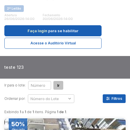
2ª Leilão
Abertura
Fechamento
Pesquisar
26/06/2026 14:00
30/06/2026 14:00
Faça login
para se habilitar
Acesse o Auditório Virtual
teste 123
Ir para o lote:
Ir
Ordenar por:
Filtros
Exibindo
1
a
1
de
1
itens. Página
1 de 1
.
50%
desconto