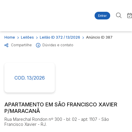
Entrar
Criar conta
Entrar
Site
Busca por palavra-chave
Home
Leilões
Leilão ID 372 / 13/2026
Anúncio ID 387
Agenda
Home
Compartilhe
Dúvidas e contato
Quem Somos
Quem Somos
Categoria
Subcategoria
Contato
Eventos
Fale Conosco
Busca por categoria
Estados
Cidade
COD. 13/2026
Imóveis
Apartamentos
Casas
Bairro
Comitente
Ponto Comercial
APARTAMENTO EM SÃO FRANCISCO XAVIER
P/MARACANÃ
Terreno
Judiciais
Extrajudiciais
Rua Marechal Rondon nº 300 - bl: 02 - apt: 1107 - São
Faixa de valor
Francisco Xavier - RJ.
R$
R$
até