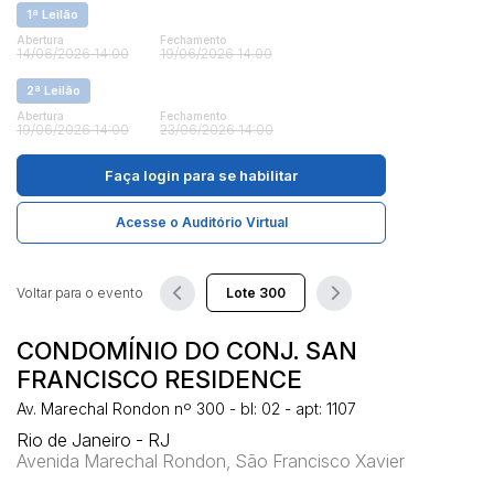
1ª Leilão
Abertura
Fechamento
14/06/2026 14:00
19/06/2026 14:00
Pesquisar
2ª Leilão
Abertura
Fechamento
19/06/2026 14:00
23/06/2026 14:00
Faça login
para se habilitar
Acesse o Auditório Virtual
Voltar para o evento
CONDOMÍNIO DO CONJ. SAN
FRANCISCO RESIDENCE
Av. Marechal Rondon nº 300 - bl: 02 - apt: 1107
Rio de Janeiro - RJ
Avenida Marechal Rondon, São Francisco Xavier