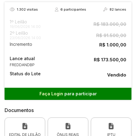
1.302
visitas
6
participantes
82
lances
1º Leilão
R$ 183.000,00
19/06/2026 14:00
2º Leilão
R$ 91.500,00
23/06/2026 14:00
Incremento
R$ 1.000,00
Lance atual
R$ 173.500,00
FREDDANDBP
Status do Lote
Vendido
Faça Login
para participar
Documentos
EDITAL DE LEILÃO
ÔNUS REAIS
IPTU