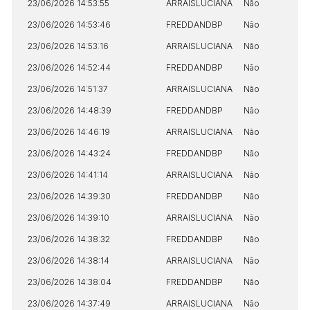
23/06/2026 14:53:55
ARRAISLUCIANA
Não
23/06/2026 14:53:46
FREDDANDBP
Não
23/06/2026 14:53:16
ARRAISLUCIANA
Não
23/06/2026 14:52:44
FREDDANDBP
Não
Habilite-se para efetuar lances ou
23/06/2026 14:51:37
ARRAISLUCIANA
Não
Histórico de Propostas
propostas
Envie sua Proposta
23/06/2026 14:48:39
FREDDANDBP
Não
(Art. 895, CPC)
Data
Usuário
Valor
23/06/2026 14:46:19
ARRAISLUCIANA
Não
14/04/2025 18:43:11
TIAGOFELIPE
R$ 1,00
23/06/2026 14:43:24
FREDDANDBP
Não
Clique aqui para fazer login
14/04/2025 18:43:11
TIAGOFELIPE
R$ 1,00
23/06/2026 14:41:14
ARRAISLUCIANA
Não
14/04/2025 18:43:11
TIAGOFELIPE
R$ 1,00
23/06/2026 14:39:30
FREDDANDBP
Não
23/06/2026 14:39:10
ARRAISLUCIANA
Não
23/06/2026 14:38:32
FREDDANDBP
Não
23/06/2026 14:38:14
ARRAISLUCIANA
Não
23/06/2026 14:38:04
FREDDANDBP
Não
23/06/2026 14:37:49
ARRAISLUCIANA
Não