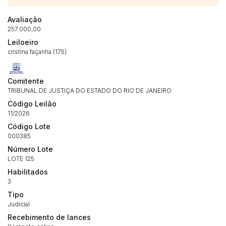
Avaliação
257.000,00
Leiloeiro
cristina façanha (175)
Habilite-se para efetuar lances ou
Histórico de Propostas
propostas
Envie sua Proposta
Comitente
TRIBUNAL DE JUSTIÇA DO ESTADO DO RIO DE JANEIRO
(Art. 895, CPC)
Data
Usuário
Valor
Código Leilão
14/04/2025 18:43:11
TIAGOFELIPE
R$ 1,00
11/2026
Clique aqui para fazer login
Código Lote
14/04/2025 18:43:11
TIAGOFELIPE
R$ 1,00
000385
14/04/2025 18:43:11
TIAGOFELIPE
R$ 1,00
Número Lote
LOTE 125
Habilitados
3
Tipo
Judicial
Recebimento de lances