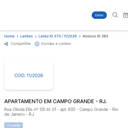
Entrar
Criar conta
Entrar
Site
Busca por palavra-chave
Home
Leilões
Leilão ID 370 / 11/2026
Anúncio ID 385
Agenda
Home
Compartilhe
Dúvidas e contato
Quem Somos
Quem Somos
Categoria
Subcategoria
Contato
Eventos
Fale Conosco
Busca por categoria
Estados
Cidade
COD. 11/2026
Imóveis
Apartamentos
Casas
Bairro
Comitente
Ponto Comercial
APARTAMENTO EM CAMPO GRANDE - RJ.
Terreno
Rua Olinda Ellis nº 125 bl: 01 - apt: 605 - Campo Grande - Rio
Judiciais
Extrajudiciais
de Janeiro - RJ.
Faixa de valor
1ª Leilão
R$
R$
até