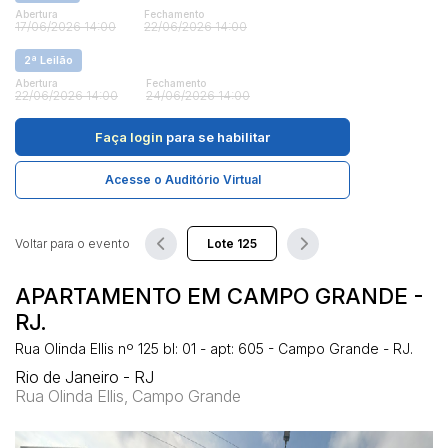
Abertura
Fechamento
17/06/2026 14:00
22/06/2026 14:00
Pesquisar
2ª Leilão
Abertura
Fechamento
22/06/2026 14:00
24/06/2026 14:00
Faça login
para se habilitar
Acesse o Auditório Virtual
Voltar para o evento
APARTAMENTO EM CAMPO GRANDE -
RJ.
Rua Olinda Ellis nº 125 bl: 01 - apt: 605 - Campo Grande - RJ.
Rio de Janeiro - RJ
Rua Olinda Ellis, Campo Grande