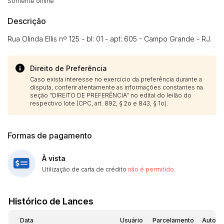
Somente online
Descrição
Rua Olinda Ellis nº 125 - bl: 01 - apt: 605 - Campo Grande - RJ.
Direito de Preferência
Caso exista interesse no exercício da preferência durante a
disputa, conferir atentamente as informações constantes na
seção “DIREITO DE PREFERÊNCIA” no edital do leilão do
respectivo lote (CPC, art. 892, § 2o e 843, § 1o).
Formas de pagamento
À vista
Utilização de carta de crédito
não é permitido
.
Histórico de Lances
Data
Usuário
Parcelamento
Automá