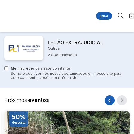
Entrar
Criar conta
Entrar
Site
Busca por palavra-chave
Agenda
LEILÃO EXTRAJUDICIAL
Home
Outros
Quem Somos
Quem Somos
2
oportunidades
Categoria
Subcategoria
Contato
Eventos
Fale Conosco
Me inscrever
para este comitente
Busca por categoria
Sempre que tivermos novas oportunidades em nosso site para
Estados
Cidade
este comitente, vocês será informado
Imóveis
Apartamentos
Casas
Bairro
Comitente
Próximos
eventos
Ponto Comercial
Terreno
50%
Judiciais
Extrajudiciais
desconto
d
Faixa de valor
R$
R$
até