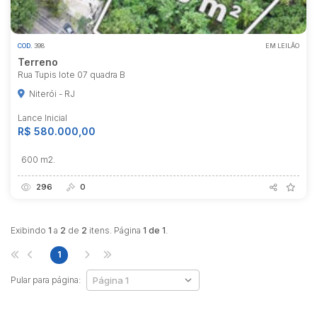
COD.
398
EM LEILÃO
Terreno
Rua Tupis lote 07 quadra B
Niterói - RJ
Lance Inicial
R$ 580.000,00
600 m2.
296
0
Exibindo
1
a
2
de
2
itens. Página
1 de 1
.
1
Pular para página: