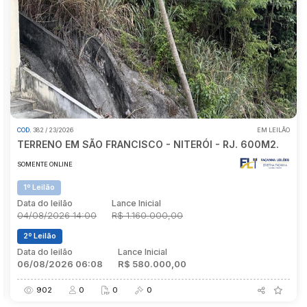
Pesquisar
OD.
366 / 7/2026
ABERTO PARA LANCES
COD.
PRÉDIO P/LAPA - CENTRO - RJ.
TER
OMENTE ONLINE
SOME
1º Leilão
1º 
ata do leilão
Lance Inicial
Data
5/06/2026 14:00
R$ 3.800.000,00
04/
2º Leilão
2º 
ata do leilão
Lance Inicial
Data
30/06/2026 14:00
R$ 1.900.000,00
06/
2007
0
0
0