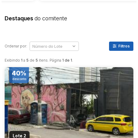
Destaques
do comitente
Ordenar por:
Filtros
Exibindo
1
a
5
de
5
itens. Página
1 de 1
.
40%
desconto
Lote 2