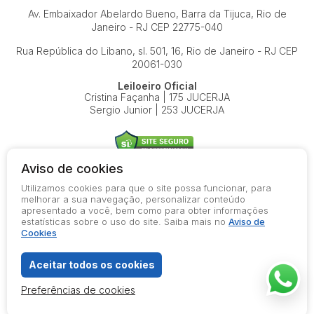
Av. Embaixador Abelardo Bueno, Barra da Tijuca, Rio de
Janeiro - RJ
CEP 22775-040
Rua República do Libano, sl. 501, 16, Rio de Janeiro - RJ
CEP
20061-030
Leiloeiro Oficial
Cristina Façanha | 175 JUCERJA
Sergio Junior | 253 JUCERJA
Aviso de cookies
Utilizamos cookies para que o site possa funcionar, para
© 2026-present - Todos os direitos reservados
melhorar a sua navegação, personalizar conteúdo
apresentado a você, bem como para obter informações
Política de Privacidade
estatísticas sobre o uso do site. Saiba mais no
Aviso de
Aviso de Cookies
Cookies
Termos de Uso
Aceitar todos os cookies
Preferências de cookies