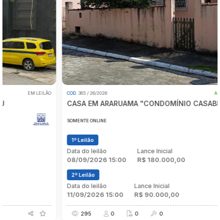
Pesquisar
COD.
385 / 26/2026
ABERTO PARA LANCES
CASA EM ARARUAMA "CONDOMÍNIO CASABLANCA"
SOMENTE ONLINE
1º Leilão
Data do leilão
Lance Inicial
08/09/2026 15:00
R$ 180.000,00
2º Leilão
Data do leilão
Lance Inicial
11/09/2026 15:00
R$ 90.000,00
295
0
0
0