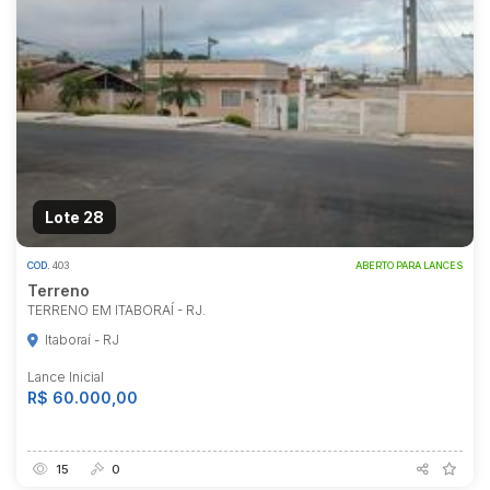
Lote 28
COD.
403
ABERTO PARA LANCES
Terreno
TERRENO EM ITABORAÍ - RJ.
Itaboraí - RJ
Lance Inicial
R$ 60.000,00
15
0