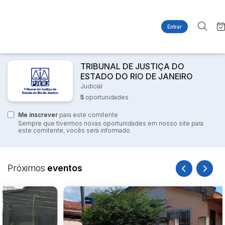
Entrar
Criar conta
Entrar
Site
Busca por palavra-chave
TRIBUNAL DE JUSTIÇA DO
Agenda
Home
ESTADO DO RIO DE JANEIRO
Quem Somos
Quem Somos
Judicial
Categoria
Subcategoria
Contato
5
oportunidades
Eventos
Fale Conosco
Me inscrever
para este comitente
Busca por categoria
Sempre que tivermos novas oportunidades em nosso site para
Estados
Cidade
este comitente, vocês será informado
Imóveis
Apartamentos
Casas
Bairro
Comitente
Próximos
eventos
Ponto Comercial
Terreno
Judiciais
Extrajudiciais
Faixa de valor
R$
R$
até