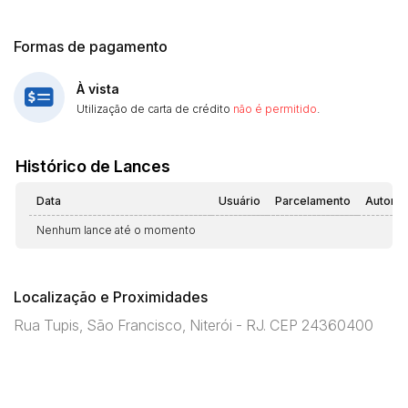
Formas de pagamento
À vista
Utilização de carta de crédito
não é permitido
.
Histórico de Lances
Data
Usuário
Parcelamento
Automá
Nenhum lance até o momento
Localização e Proximidades
Rua Tupis, São Francisco, Niterói - RJ. CEP 24360400