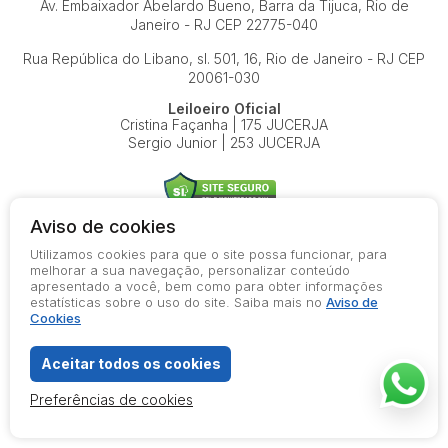
Av. Embaixador Abelardo Bueno, Barra da Tijuca, Rio de
Janeiro - RJ
CEP 22775-040
Rua República do Libano, sl. 501, 16, Rio de Janeiro - RJ
CEP
20061-030
Leiloeiro Oficial
Cristina Façanha | 175 JUCERJA
Sergio Junior | 253 JUCERJA
Aviso de cookies
Utilizamos cookies para que o site possa funcionar, para
© 2026-present - Todos os direitos reservados
melhorar a sua navegação, personalizar conteúdo
apresentado a você, bem como para obter informações
Política de Privacidade
estatísticas sobre o uso do site. Saiba mais no
Aviso de
Aviso de Cookies
Cookies
Termos de Uso
Aceitar todos os cookies
Preferências de cookies