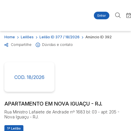
Entrar
Criar conta
Entrar
Site
Busca por palavra-chave
Home
Leilões
Leilão ID 377 / 18/2026
Anúncio ID 392
Agenda
Home
Compartilhe
Dúvidas e contato
Quem Somos
Quem Somos
Categoria
Subcategoria
Contato
Eventos
Fale Conosco
Busca por categoria
Estados
Cidade
COD. 18/2026
Imóveis
Apartamentos
Casas
Bairro
Comitente
Ponto Comercial
APARTAMENTO EM NOVA IGUAÇU - RJ.
Terreno
Rua Ministro Lafaiete de Andrade nº 1683 bl: 03 - apt: 205 -
Judiciais
Extrajudiciais
Nova Iguaçu - RJ.
Faixa de valor
1ª Leilão
R$
R$
até