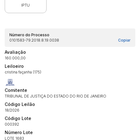
IPTU
Número do Processo
0101583-79.2018.8.19.0038
Copiar
Habilite-se para efetuar lances ou
Histórico de Propostas
propostas
Avaliação
Envie sua Proposta
160.000,00
(Art. 895, CPC)
Data
Usuário
Valor
Leiloeiro
cristina façanha (175)
14/04/2025 18:43:11
TIAGOFELIPE
R$ 1,00
Clique aqui para fazer login
14/04/2025 18:43:11
TIAGOFELIPE
R$ 1,00
Comitente
14/04/2025 18:43:11
TIAGOFELIPE
R$ 1,00
TRIBUNAL DE JUSTIÇA DO ESTADO DO RIO DE JANEIRO
Código Leilão
18/2026
Código Lote
000392
Número Lote
LOTE 1683