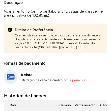
Descrição
Apartamento no Centro de Itaboraí c/ 2 vagas de garagem e
área privativa de 102,85 m2.
Direito de Preferência
Caso exista interesse no exercício da preferência durante a
disputa, conferir atentamente as informações constantes na
seção “DIREITO DE PREFERÊNCIA” no edital do leilão do
respectivo lote (CPC, art. 892, § 2o e 843, § 1o).
Formas de pagamento
À vista
Utilização de carta de crédito
não é permitido
.
Histórico de Lances
Data
Usuário
Parcelamento
Automá