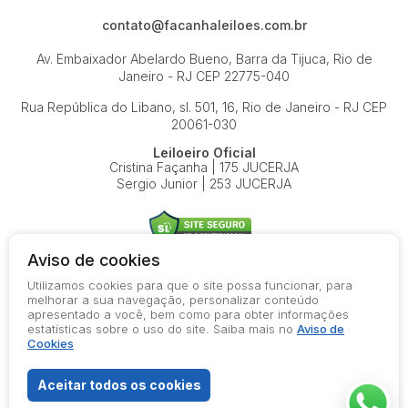
contato@facanhaleiloes.com.br
Av. Embaixador Abelardo Bueno, Barra da Tijuca, Rio de
Janeiro - RJ
CEP 22775-040
Rua República do Libano, sl. 501, 16, Rio de Janeiro - RJ
CEP
20061-030
Leiloeiro Oficial
Cristina Façanha | 175 JUCERJA
Sergio Junior | 253 JUCERJA
Aviso de cookies
Utilizamos cookies para que o site possa funcionar, para
© 2026-present - Todos os direitos reservados
melhorar a sua navegação, personalizar conteúdo
apresentado a você, bem como para obter informações
Política de Privacidade
estatísticas sobre o uso do site. Saiba mais no
Aviso de
Aviso de Cookies
Cookies
Termos de Uso
Aceitar todos os cookies