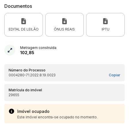
Documentos
EDITAL DE LEILÃO
ÔNUS REAIS
IPTU
Metragem construída
102,85
Número do Processo
0004280-71.2022.8.19.0023
Copiar
Matrícula do imóvel
29655
Imóvel ocupado
Habilite-se para efetuar lances ou
Este imóvel encontra-se ocupado no momento.
Histórico de Propostas
propostas
Envie sua Proposta