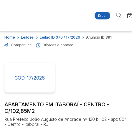
Entrar
Criar conta
Entrar
Site
Busca por palavra-chave
Home
Leilões
Leilão ID 376 / 17/2026
Anúncio ID 391
Agenda
Home
Compartilhe
Dúvidas e contato
Quem Somos
Quem Somos
Categoria
Subcategoria
Contato
Eventos
Fale Conosco
Busca por categoria
Estados
Cidade
COD. 17/2026
Imóveis
Apartamentos
Casas
Bairro
Comitente
Ponto Comercial
APARTAMENTO EM ITABORAÍ - CENTRO -
C/102,85M2
Terreno
Judiciais
Extrajudiciais
Rua Prefeito João Augusto de Andrade nº 120 bl: 02 - apt: 804
Faixa de valor
- Centro - Itaboraí - RJ.
R$
R$
até