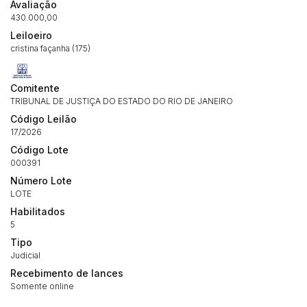
Avaliação
(Art. 895, CPC)
Data
Usuário
Valor
430.000,00
14/04/2025 18:43:11
TIAGOFELIPE
R$ 1,00
Leiloeiro
Clique aqui para fazer login
cristina façanha (175)
14/04/2025 18:43:11
TIAGOFELIPE
R$ 1,00
14/04/2025 18:43:11
TIAGOFELIPE
R$ 1,00
Comitente
TRIBUNAL DE JUSTIÇA DO ESTADO DO RIO DE JANEIRO
Código Leilão
17/2026
Código Lote
000391
Número Lote
LOTE
Habilitados
5
Tipo
Judicial
Recebimento de lances
Somente online