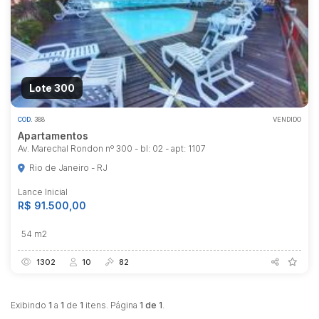
Lote 300
COD.
388
VENDIDO
Apartamentos
Av. Marechal Rondon nº 300 - bl: 02 - apt: 1107
Rio de Janeiro - RJ
Lance Inicial
R$ 91.500,00
54 m2
Habilite-se para efetuar lances ou
propostas
1302
10
82
Exibindo
1
a
1
de
1
itens. Página
1 de 1
.