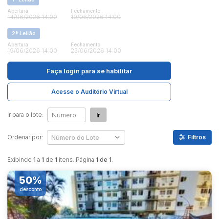
Abertura
Fechamento
14/06/2026 14:00
19/06/2026 14:00
Pesquisar
2ª Leilão
Abertura
Fechamento
19/06/2026 14:00
23/06/2026 14:00
Faça login
para se habilitar
Acesse o Auditório Virtual
Ir para o lote:
Ir
Ordenar por:
Filtros
Exibindo
1
a
1
de
1
itens. Página
1 de 1
.
50%
desconto