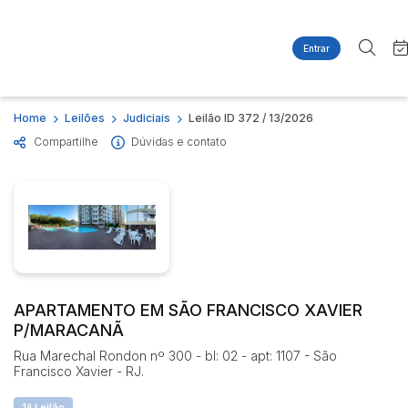
Entrar
Criar conta
Entrar
Site
Busca por palavra-chave
Home
Leilões
Judiciais
Leilão ID 372 / 13/2026
Agenda
Home
Compartilhe
Dúvidas e contato
Quem Somos
Quem Somos
Categoria
Subcategoria
Contato
Eventos
Fale Conosco
Busca por categoria
Estados
Cidade
Imóveis
Apartamentos
Casas
Bairro
Comitente
APARTAMENTO EM SÃO FRANCISCO XAVIER
Ponto Comercial
P/MARACANÃ
Terreno
Judiciais
Extrajudiciais
Rua Marechal Rondon nº 300 - bl: 02 - apt: 1107 - São
Francisco Xavier - RJ.
Faixa de valor
R$
R$
até
1ª Leilão