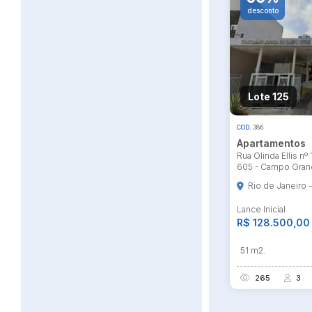
desconto
Habilite-se para efetu
Lote 125
COD.
386
Apartamentos
Rua Olinda Ellis nº 1
605 - Campo Grand
Rio de Janeiro 
Lance Inicial
R$ 128.500,00
51 m2.
265
3