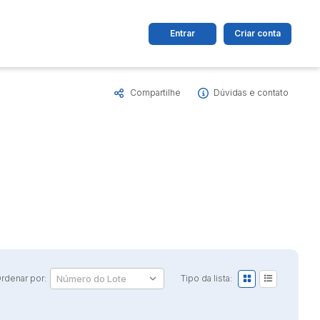
Entrar
Criar conta
Compartilhe
Dúvidas e contato
dos
Cidade
 de valor
até
R$
Pesquisar
rdenar por:
Tipo da lista: