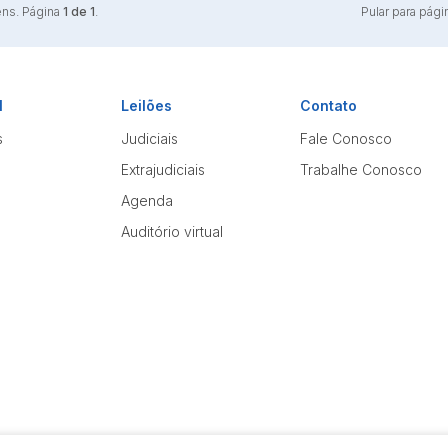
ens. Página
1 de 1
.
Pular para pági
l
Leilões
Contato
s
Judiciais
Fale Conosco
Extrajudiciais
Trabalhe Conosco
Agenda
Auditório virtual