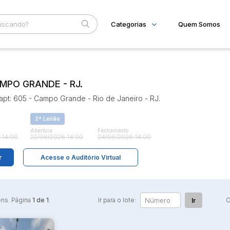
Categorias
Quem Somos
Imóveis
Home
Subcategoria
Esta
Apartamentos
Eventos
PO GRANDE - RJ.
Casas
Ponto Comercial
Fale Conosco
 - apt: 605 - Campo Grande - Rio de Janeiro - RJ.
Terreno
Faixa
2ª Leilão
Judiciais
Extrajudiciais
R$
Abertura
Fechamento
 14:00
22/06/2026 14:00
24/06/2026 14:00
r
Acesse o Auditório Virtual
ens. Página
1 de 1
.
Ir para o lote:
O
Ir