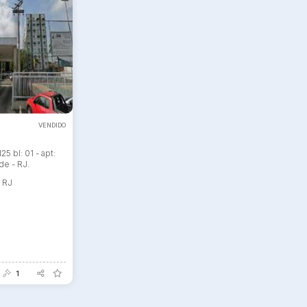
ar lances ou propostas
VENDIDO
25 bl: 01 - apt:
e - RJ.
- RJ
1