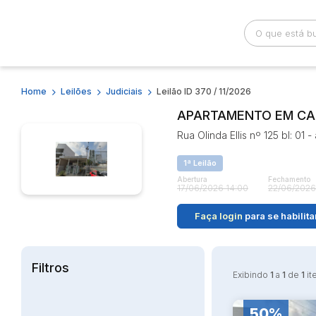
Home
Leilões
Judiciais
Leilão ID 370 / 11/2026
Busca por palavra-chave
Categoria
APARTAMENTO EM CAM
Rua Olinda Ellis nº 125 bl: 01
Bairro
Comitente
1ª Leilão
Abertura
Fechamento
17/06/2026 14:00
22/06/2026
Faça login
para se habilita
Filtros
Exibindo
1
a
1
de
1
it
50%