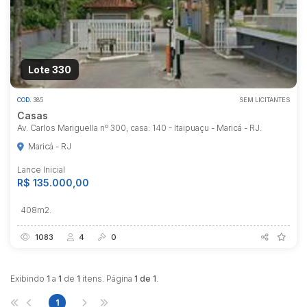
Lote 330
COD.
385
SEM LICITANTES
Casas
Av. Carlos Mariguella nº 300, casa: 140 - Itaipuaçu - Maricá - RJ.
Maricá - RJ
Lance Inicial
R$ 135.000,00
408m2.
Habilite-se para efetuar lances ou
1083
4
0
propostas
Exibindo
1
a
1
de
1
itens. Página
1 de 1
.
1