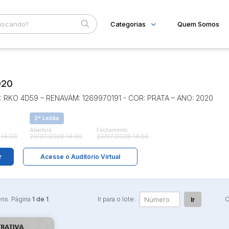
Categorias
Quem Somos
Imóveis
Home
Subcategoria
Esta
Apartamentos
Eventos
020
Casas
Ponto Comercial
Fale Conosco
 RKO 4D59 – RENAVAM: 1269970191 - COR: PRATA – ANO: 2020
Terreno
Faixa
2ª Leilão
Judiciais
Extrajudiciais
R$
Abertura
Fechamento
 14:00
20/07/2026 14:00
23/07/2026 14:00
r
Acesse o Auditório Virtual
ens. Página
1 de 1
.
Ir para o lote:
O
Ir