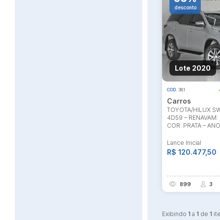
desconto
Habilite-se para efetu
Lote 2020
COD.
381
Carros
TOYOTA/HILUX SW
4D59 – RENAVAM: 
COR: PRATA – ANO
Lance Inicial
R$ 120.477,50
899
3
Exibindo
1
a
1
de
1
it