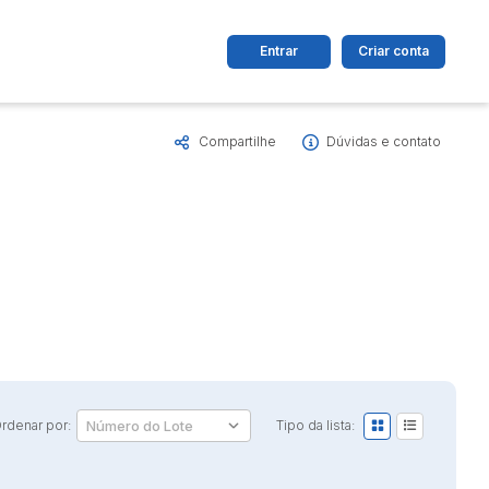
Entrar
Criar conta
Compartilhe
Dúvidas e contato
dos
Cidade
 de valor
até
R$
Pesquisar
rdenar por:
Tipo da lista: