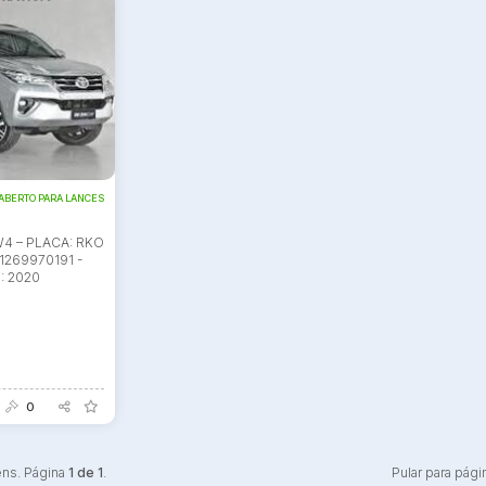
ar lances ou propostas
ABERTO PARA LANCES
4 – PLACA: RKO
1269970191 -
: 2020
0
ens. Página
1 de 1
.
Pular para pági