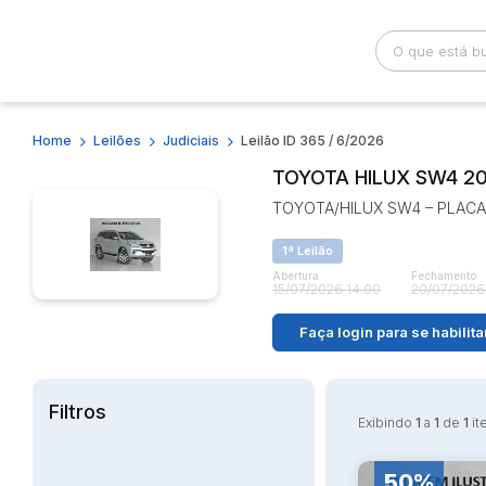
Home
Leilões
Judiciais
Leilão ID 365 / 6/2026
Busca por palavra-chave
Categoria
TOYOTA HILUX SW4 2
TOYOTA/HILUX SW4 – PLACA:
Bairro
Comitente
1ª Leilão
Abertura
Fechamento
15/07/2026 14:00
20/07/2026
Faça login
para se habilita
Filtros
Exibindo
1
a
1
de
1
it
50%