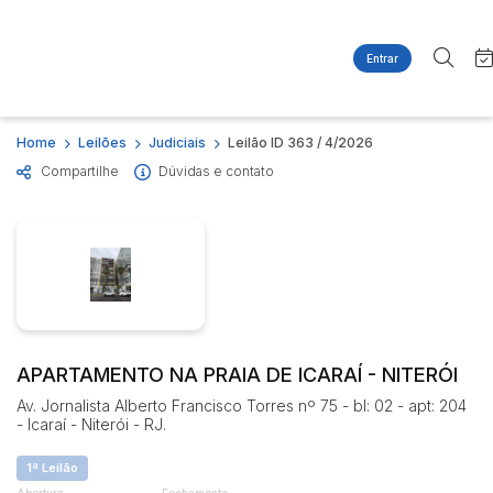
Entrar
Criar conta
Entrar
Site
Busca por palavra-chave
Home
Leilões
Judiciais
Leilão ID 363 / 4/2026
Agenda
Home
Compartilhe
Dúvidas e contato
Quem Somos
Quem Somos
Categoria
Subcategoria
Contato
Eventos
Fale Conosco
Busca por categoria
Estados
Cidade
Imóveis
Apartamentos
Casas
Bairro
Comitente
APARTAMENTO NA PRAIA DE ICARAÍ - NITERÓI
Ponto Comercial
Av. Jornalista Alberto Francisco Torres nº 75 - bl: 02 - apt: 204
Terreno
- Icaraí - Niterói - RJ.
Judiciais
Extrajudiciais
Faixa de valor
1ª Leilão
R$
R$
até