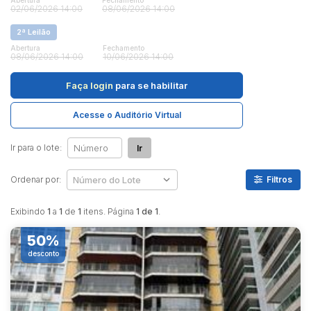
Abertura
Fechamento
02/06/2026 14:00
08/06/2026 14:00
2ª Leilão
Pesquisar
Abertura
Fechamento
08/06/2026 14:00
10/06/2026 14:00
Faça login
para se habilitar
Acesse o Auditório Virtual
Ir para o lote:
Ir
Ordenar por:
Filtros
Exibindo
1
a
1
de
1
itens. Página
1 de 1
.
50%
desconto