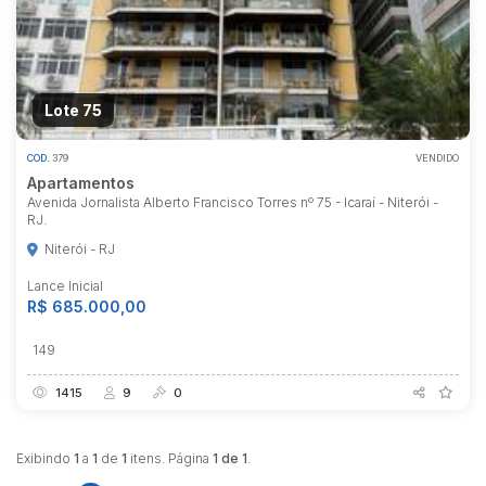
Lote 75
COD.
379
VENDIDO
Apartamentos
Avenida Jornalista Alberto Francisco Torres nº 75 - Icaraí - Niterói -
RJ.
Niterói - RJ
Lance Inicial
R$ 685.000,00
149
Habilite-se para efetuar lances ou
propostas
1415
9
0
Exibindo
1
a
1
de
1
itens. Página
1 de 1
.