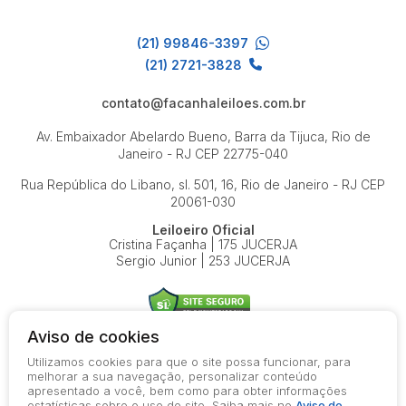
(21) 99846-3397
(21) 2721-3828
contato@facanhaleiloes.com.br
Av. Embaixador Abelardo Bueno, Barra da Tijuca, Rio de
Janeiro - RJ
CEP 22775-040
Rua República do Libano, sl. 501, 16, Rio de Janeiro - RJ
CEP
20061-030
Leiloeiro Oficial
Cristina Façanha | 175 JUCERJA
Sergio Junior | 253 JUCERJA
Aviso de cookies
Utilizamos cookies para que o site possa funcionar, para
© 2026-present - Todos os direitos reservados
melhorar a sua navegação, personalizar conteúdo
apresentado a você, bem como para obter informações
Política de Privacidade
estatísticas sobre o uso do site. Saiba mais no
Aviso de