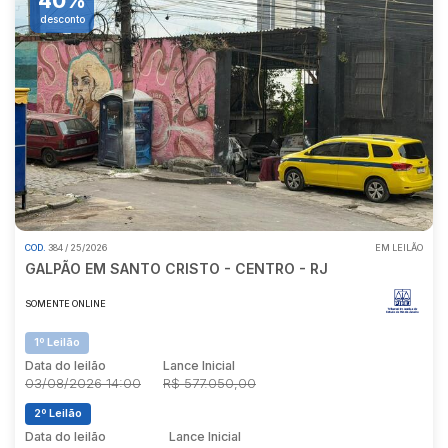
40%
desconto
COD.
384 / 25/2026
EM LEILÃO
GALPÃO EM SANTO CRISTO - CENTRO - RJ
SOMENTE ONLINE
1º Leilão
Data do leilão
Lance Inicial
03/08/2026 14:00
R$ 577.050,00
2º Leilão
Data do leilão
Lance Inicial