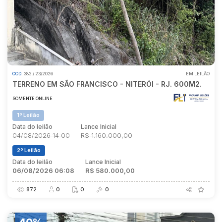
COD.
382 / 23/2026
EM LEILÃO
TERRENO EM SÃO FRANCISCO - NITERÓI - RJ. 600M2.
SOMENTE ONLINE
1º Leilão
Data do leilão
Lance Inicial
04/08/2026 14:00
R$ 1.160.000,00
2º Leilão
Data do leilão
Lance Inicial
06/08/2026 06:08
R$ 580.000,00
872
0
0
0