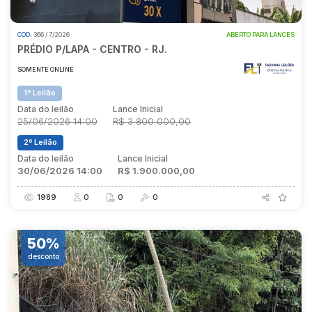
COD.
366 / 7/2026
ABERTO PARA LANCES
Pesquisar
PRÉDIO P/LAPA - CENTRO - RJ.
SOMENTE ONLINE
1º Leilão
Data do leilão
Lance Inicial
25/06/2026 14:00
R$ 3.800.000,00
2º Leilão
Data do leilão
Lance Inicial
30/06/2026 14:00
R$ 1.900.000,00
1989
0
0
0
50%
desconto